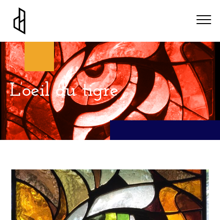
A propos
Projets architecturaux
L’oeil du tigre
Vitraux
Expositions
Actualités
Contact